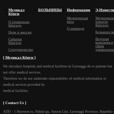
Медикал
БОЛЬНИЦЫ
Информации
Э-Новост
Кёнги
Медицинская
Медицинск
виза
новости
О провинции
Кёнгидо
Кёнгидо
О переводе
Больница м
Цели и миссия
Ведущая
События
компания в
Кёнгидо
сфере
Сотрудничество
здравоохра
[ Медикал Кёнги ]
We introduce hospitals and medical facilities in Gyeonggi-do to patients but
not offer medical services.
Therefore we do not undertake responsibility of medical information or
medical services provided by
medical facilities.
[ Contact Us ]
ADD - 1 Hyowon-ro, Paldal-gu, Suwon City, Gyeonggi Province, Republic 